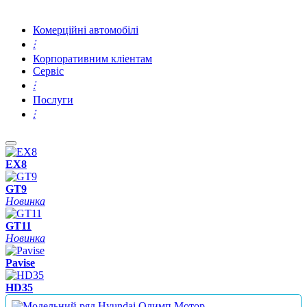
Комерційні автомобілі
⫶
Корпоративним кліентам
Сервіс
⫶
Послуги
⫶
EX8
GT9
Новинка
GT11
Новинка
Pavise
HD35