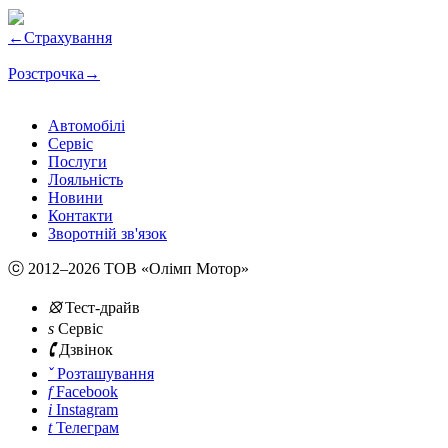
←
Страхування
Розстрочка
→
Автомобілі
Сервіс
Послуги
Лояльність
Новини
Контакти
Зворотній зв'язок
ⓒ 2012–2026 ТОВ «Олімп Мотор»
⦻
Тест-драйв
s
Сервіс
🕻
Дзвінок
ˇ
Розташування
f
Facebook
i
Instagram
t
Телеграм