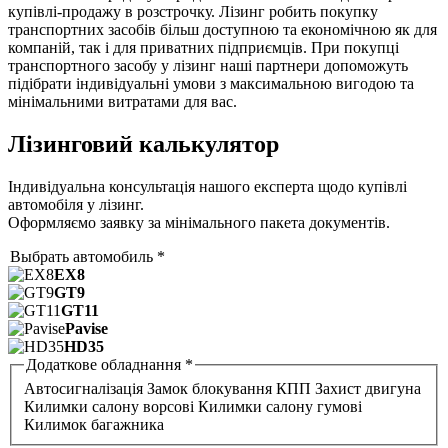
купівлі-продажу в розстрочку. Лізинг робить покупку
транспортних засобів більш доступною та економічною як для
компаній, так і для приватних підприємців. При покупці
транспортного засобу у лізинг наші партнери допоможуть
підібрати індивідуальні умови з максимальною вигодою та
мінімальними витратами для вас.
Лізинговий калькулятор
Індивідуальна консультація нашого експерта щодо купівлі
автомобіля у лізинг.
Оформляємо заявку за мінімального пакета документів.
Выбрать автомобиль
*
EX8
GT9
GT11
Pavise
HD35
Додаткове обладнання
*
Автосигналізація
Замок блокування КПП
Захист двигуна
Килимки салону ворсові
Килимки салону гумові
Килимок багажника